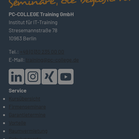
PC-COLLEGE Training GmbH
Institut für IT-Training
Stresemannstraße 78
10963 Berlin
Tel.:
+49 (0)30 235 00 00
E-Mail:
training@pc-college.de
Service
Kursübersicht
Firmenseminare
Garantietermine
Vorteile
Raumvermietung
Schulungsorte