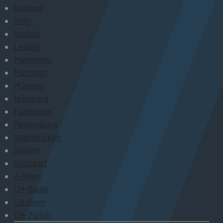
Koblenz
Köln
Krefeld
Leipzig
Mannheim
München
Münster
Nürnberg
Paderborn
Regensburg
Saarbrücken
Siegen
Stuttgart
A-Wien
CH-Basel
CH-Bern
CH-Zürich