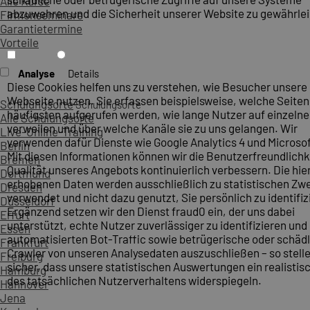
Alle Kurse
abzuwehren und die Sicherheit unserer Website zu gewährlei
Firmenseminare
Garantietermine
Vorteile
Analyse
Details
Diese Cookies helfen uns zu verstehen, wie Besucher unsere
Webseite nutzen. Sie erfassen beispielsweise, welche Seite
Schulungsorte
Schulungsorte
häufigsten aufgerufen werden, wie lange Nutzer auf einzelne
Alle Schulungsorte
verweilen und über welche Kanäle sie zu uns gelangen. Wir
Live-Online-Training
verwenden dafür Dienste wie Google Analytics 4 und Microsoft
Berlin
Mit diesen Informationen können wir die Benutzerfreundlichk
Bremen
Qualität unseres Angebots kontinuierlich verbessern. Die hie
Dortmund
erhobenen Daten werden ausschließlich zu statistischen Z
Dresden
verwendet und nicht dazu genutzt, Sie persönlich zu identifiz
Düsseldorf
Ergänzend setzen wir den Dienst fraud0 ein, der uns dabei
Erfurt
unterstützt, echte Nutzer zuverlässiger zu identifizieren und
Essen
automatisierten Bot-Traffic sowie betrügerische oder schäd
Frankfurt
Crawler von unseren Analysedaten auszuschließen – so stelle
Freiburg
sicher, dass unsere statistischen Auswertungen ein realistis
Hamburg
des tatsächlichen Nutzerverhaltens widerspiegeln.
Hannover
Jena