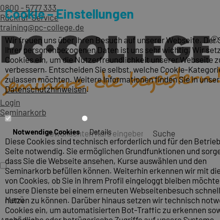
0800 - 5777 333
Cookie – Einstellungen
Rückruf-Service
training@pc-college.de
Wir freuen uns über Ihren Besuch auf unserer Webseite. Der
Ihrer personenbezogenen Daten ist uns sehr wichtig. Wir set
Cookies ein, um die Nutzerfreundlichkeit unserer Webseite z
verbessern. Entscheiden Sie selbst, welche Cookie-Kategori
zulassen möchten. Weitere Informationen finden Sie in unse
Datenschutzhinweisen
.
Login
Seminarkorb
Notwendige Cookies
Details
Suche
Diese Cookies sind technisch erforderlich und für den Betrieb
Seite notwendig. Sie ermöglichen Grundfunktionen und sorge
dass Sie die Webseite ansehen, Kurse auswählen und den
Seminarkorb befüllen können. Weiterhin erkennen wir mit die
von Cookies, ob Sie in Ihrem Profil eingeloggt bleiben möcht
unsere Dienste bei einem erneuten Webseitenbesuch schnel
Menü
nutzen zu können. Darüber hinaus setzen wir technisch not
Cookies ein, um automatisierten Bot-Traffic zu erkennen so
schädliche oder betrügerische Zugriffe auf unsere Systeme