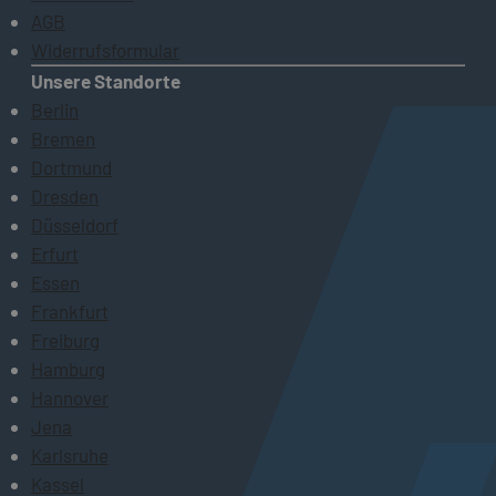
AGB
Widerrufsformular
Unsere Standorte
Berlin
Bremen
Dortmund
Dresden
Düsseldorf
Erfurt
Essen
Frankfurt
Freiburg
Hamburg
Hannover
Jena
Karlsruhe
Kassel