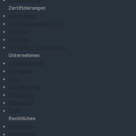
Zertifizierungen
Allgemeines
Zertifizierungstest - VUE
Certiport
Kryterion
Microsoft IT-Professionals
Unternehmen
Autorisierungen
Downloads
Jobs
Kooperationen
Philosophie
Referenzen
Team
Rechtliches
Impressum
Datenschutz