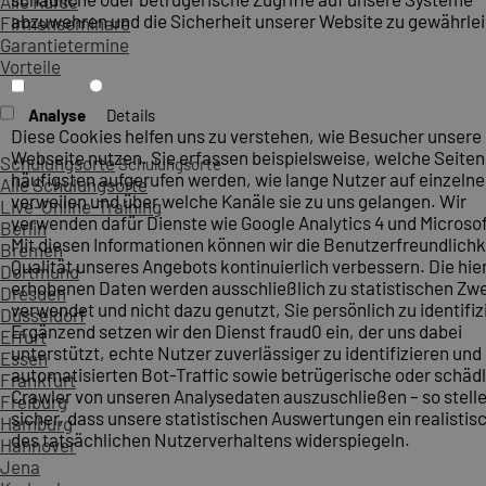
Alle Kurse
abzuwehren und die Sicherheit unserer Website zu gewährlei
Firmenseminare
Garantietermine
Vorteile
Analyse
Details
Diese Cookies helfen uns zu verstehen, wie Besucher unsere
Webseite nutzen. Sie erfassen beispielsweise, welche Seite
Schulungsorte
Schulungsorte
häufigsten aufgerufen werden, wie lange Nutzer auf einzelne
Alle Schulungsorte
verweilen und über welche Kanäle sie zu uns gelangen. Wir
Live-Online-Training
verwenden dafür Dienste wie Google Analytics 4 und Microsoft
Berlin
Mit diesen Informationen können wir die Benutzerfreundlichk
Bremen
Qualität unseres Angebots kontinuierlich verbessern. Die hie
Dortmund
erhobenen Daten werden ausschließlich zu statistischen Z
Dresden
verwendet und nicht dazu genutzt, Sie persönlich zu identifiz
Düsseldorf
Ergänzend setzen wir den Dienst fraud0 ein, der uns dabei
Erfurt
unterstützt, echte Nutzer zuverlässiger zu identifizieren und
Essen
automatisierten Bot-Traffic sowie betrügerische oder schäd
Frankfurt
Crawler von unseren Analysedaten auszuschließen – so stelle
Freiburg
sicher, dass unsere statistischen Auswertungen ein realistis
Hamburg
des tatsächlichen Nutzerverhaltens widerspiegeln.
Hannover
Jena