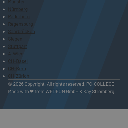
Münster
Nürnberg
Paderborn
Regensburg
Saarbrücken
Siegen
Stuttgart
A-Wien
CH-Basel
CH-Bern
CH-Zürich
© 2026 Copyright. All rights reserved. PC-COLLEGE
Made with ❤ from WEDEON GmbH & Kay Stromberg