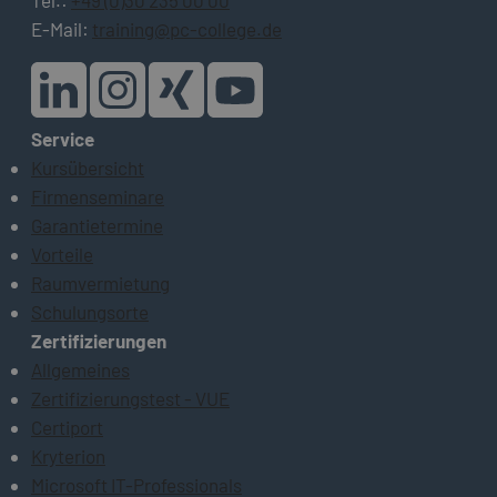
E-Mail:
training@pc-college.de
Service
Kursübersicht
Firmenseminare
Garantietermine
Vorteile
Raumvermietung
Schulungsorte
Zertifizierungen
Allgemeines
Zertifizierungstest - VUE
Certiport
Kryterion
Microsoft IT-Professionals