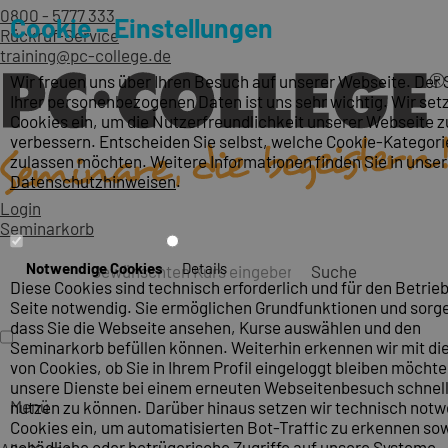
0800 - 5777 333
Cookie – Einstellungen
Rückruf-Service
training@pc-college.de
Wir freuen uns über Ihren Besuch auf unserer Webseite. Der
Ihrer personenbezogenen Daten ist uns sehr wichtig. Wir set
Cookies ein, um die Nutzerfreundlichkeit unserer Webseite z
verbessern. Entscheiden Sie selbst, welche Cookie-Kategori
zulassen möchten. Weitere Informationen finden Sie in unse
Datenschutzhinweisen
.
Login
Seminarkorb
Notwendige Cookies
Details
Suche
Diese Cookies sind technisch erforderlich und für den Betrieb
Seite notwendig. Sie ermöglichen Grundfunktionen und sorge
dass Sie die Webseite ansehen, Kurse auswählen und den
Seminarkorb befüllen können. Weiterhin erkennen wir mit die
von Cookies, ob Sie in Ihrem Profil eingeloggt bleiben möcht
unsere Dienste bei einem erneuten Webseitenbesuch schnel
Menü
nutzen zu können. Darüber hinaus setzen wir technisch not
Cookies ein, um automatisierten Bot-Traffic zu erkennen so
schädliche oder betrügerische Zugriffe auf unsere Systeme