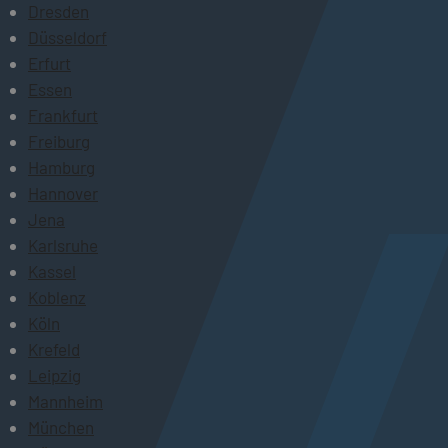
Dresden
Düsseldorf
Erfurt
Essen
Frankfurt
Freiburg
Hamburg
Hannover
Jena
Karlsruhe
Kassel
Koblenz
Köln
Krefeld
Leipzig
Mannheim
München