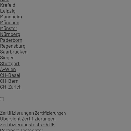
Krefeld
Leipzig
Mannheim
München
Münster
Nürnberg
Paderborn
Regensburg
Saarbrücken
Siegen
Stuttgart
A-Wien
CH-Basel
CH-Bern
CH-Zürich
Zertifizierungen
Zertifizierungen
Übersicht Zertifizierungen
Zertifizierungstests - VUE
Certiport Testcenter