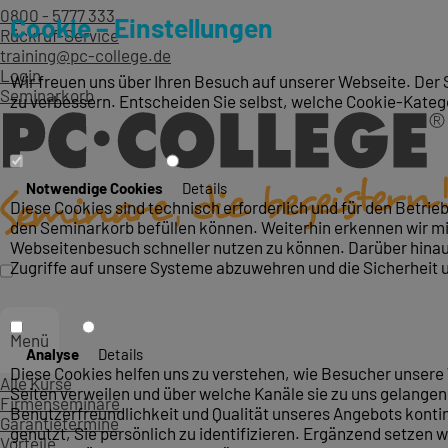
0800 - 5777 333
Cookie – Einstellungen
Rückruf-Service
training@pc-college.de
Login
Wir freuen uns über Ihren Besuch auf unserer Webseite. Der 
Seminarkorb
zu verbessern. Entscheiden Sie selbst, welche Cookie-Kateg
Notwendige Cookies
Details
Diese Cookies sind technisch erforderlich und für den Betri
den Seminarkorb befüllen können. Weiterhin erkennen wir mit
Webseitenbesuch schneller nutzen zu können. Darüber hinaus
Zugriffe auf unsere Systeme abzuwehren und die Sicherheit 
Menü
Analyse
Details
Diese Cookies helfen uns zu verstehen, wie Besucher unsere 
Alle Kurse
Seiten verweilen und über welche Kanäle sie zu uns gelangen.
Firmenseminare
Benutzerfreundlichkeit und Qualität unseres Angebots konti
Garantietermine
genutzt, Sie persönlich zu identifizieren. Ergänzend setzen w
Vorteile