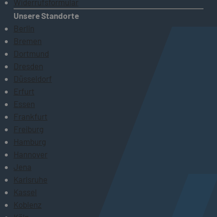
Widerrufsformular
Unsere Standorte
Berlin
Bremen
Dortmund
Dresden
Düsseldorf
Erfurt
Essen
Frankfurt
Freiburg
Hamburg
Hannover
Jena
Karlsruhe
Kassel
Koblenz