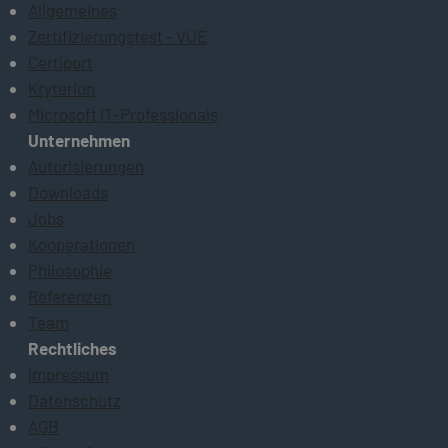
Allgemeines
Zertifizierungstest - VUE
Certiport
Kryterion
Microsoft IT-Professionals
Unternehmen
Autorisierungen
Downloads
Jobs
Kooperationen
Philosophie
Referenzen
Team
Rechtliches
Impressum
Datenschutz
AGB