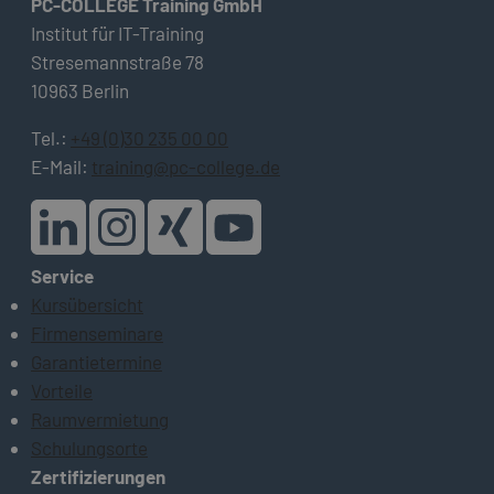
PC-COLLEGE Training GmbH
Institut für IT-Training
Stresemannstraße 78
10963 Berlin
Tel.:
+49 (0)30 235 00 00
E-Mail:
training@pc-college.de
Service
Kursübersicht
Firmenseminare
Garantietermine
Vorteile
Raumvermietung
Schulungsorte
Zertifizierungen