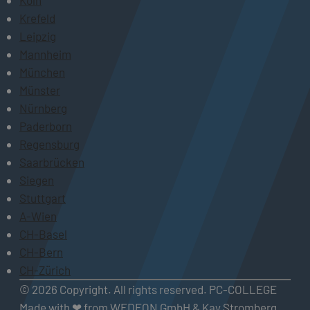
Köln
Krefeld
Leipzig
Mannheim
München
Münster
Nürnberg
Paderborn
Regensburg
Saarbrücken
Siegen
Stuttgart
A-Wien
CH-Basel
CH-Bern
CH-Zürich
© 2026 Copyright. All rights reserved. PC-COLLEGE
Made with ❤ from WEDEON GmbH & Kay Stromberg