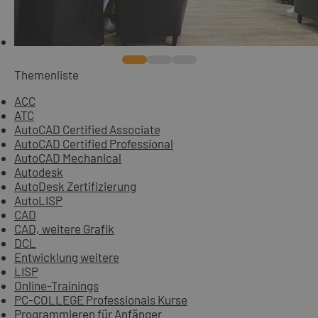
Themenliste
ACC
ATC
AutoCAD Certified Associate
AutoCAD Certified Professional
AutoCAD Mechanical
Autodesk
AutoDesk Zertifizierung
AutoLISP
CAD
CAD, weitere Grafik
DCL
Entwicklung weitere
LISP
Online-Trainings
PC-COLLEGE Professionals Kurse
Programmieren für Anfänger