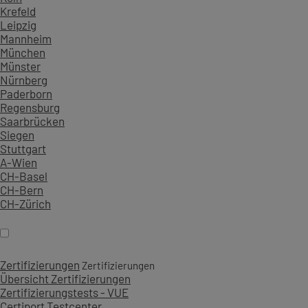
Krefeld
Leipzig
Mannheim
München
Münster
Nürnberg
Paderborn
Regensburg
Saarbrücken
Siegen
Stuttgart
A-Wien
CH-Basel
CH-Bern
CH-Zürich
Zertifizierungen
Zertifizierungen
Übersicht Zertifizierungen
Zertifizierungstests - VUE
Certiport Testcenter