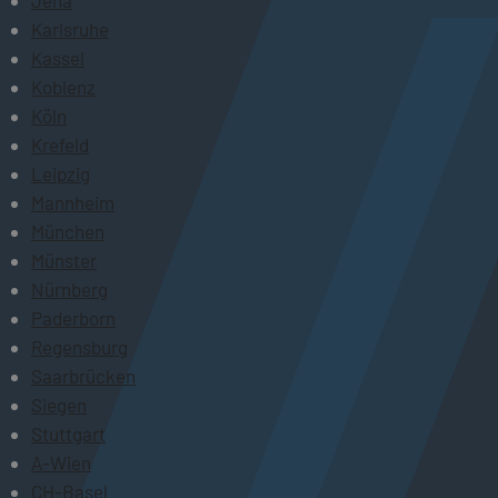
Karlsruhe
Kassel
Koblenz
Köln
Krefeld
Leipzig
Mannheim
München
Münster
Nürnberg
Paderborn
Regensburg
Saarbrücken
Siegen
Stuttgart
A-Wien
CH-Basel