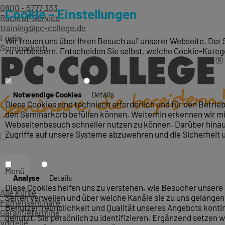
0800 - 5777 333
Cookie – Einstellungen
Rückruf-Service
training@pc-college.de
Login
Wir freuen uns über Ihren Besuch auf unserer Webseite. Der 
Seminarkorb
zu verbessern. Entscheiden Sie selbst, welche Cookie-Kateg
Notwendige Cookies
Details
Diese Cookies sind technisch erforderlich und für den Betri
den Seminarkorb befüllen können. Weiterhin erkennen wir mit
Webseitenbesuch schneller nutzen zu können. Darüber hinaus
Zugriffe auf unsere Systeme abzuwehren und die Sicherheit 
Menü
Analyse
Details
Diese Cookies helfen uns zu verstehen, wie Besucher unsere 
Alle Kurse
Seiten verweilen und über welche Kanäle sie zu uns gelangen.
Firmenseminare
Benutzerfreundlichkeit und Qualität unseres Angebots konti
Garantietermine
genutzt, Sie persönlich zu identifizieren. Ergänzend setzen w
Vorteile