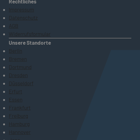
Rechtliches
Impressum
Datenschutz
AGB
Widerrufsformular
Unsere Standorte
Berlin
Bremen
Dortmund
Dresden
Düsseldorf
Erfurt
Essen
Frankfurt
Freiburg
Hamburg
Hannover
Jena